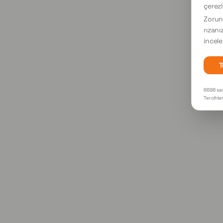
çerezl
Zorunl
rızanı
incele
T
6698 say
Tercihle