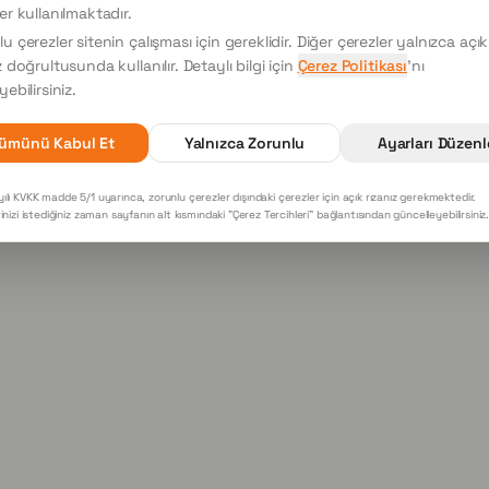
404
er kullanılmaktadır.
u çerezler sitenin çalışması için gereklidir. Diğer çerezler yalnızca açık
z doğrultusunda kullanılır. Detaylı bilgi için
Çerez Politikası
'nı
Sayfa bulunamadı
yebilirsiniz.
Ana Sayfaya Dön
ümünü Kabul Et
Yalnızca Zorunlu
Ayarları Düzenl
ılı KVKK madde 5/1 uyarınca, zorunlu çerezler dışındaki çerezler için açık rızanız gerekmektedir.
rinizi istediğiniz zaman sayfanın alt kısmındaki "Çerez Tercihleri" bağlantısından güncelleyebilirsiniz