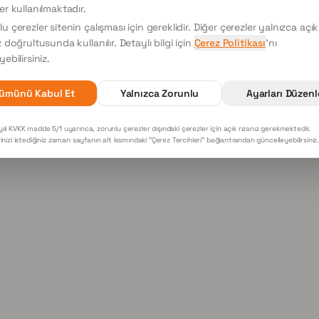
404
er kullanılmaktadır.
u çerezler sitenin çalışması için gereklidir. Diğer çerezler yalnızca açık
z doğrultusunda kullanılır. Detaylı bilgi için
Çerez Politikası
'nı
Sayfa bulunamadı
yebilirsiniz.
Ana Sayfaya Dön
ümünü Kabul Et
Yalnızca Zorunlu
Ayarları Düzenl
ılı KVKK madde 5/1 uyarınca, zorunlu çerezler dışındaki çerezler için açık rızanız gerekmektedir.
rinizi istediğiniz zaman sayfanın alt kısmındaki "Çerez Tercihleri" bağlantısından güncelleyebilirsiniz