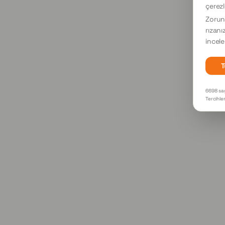
çerezl
Zorunl
rızanı
incele
T
6698 say
Tercihle